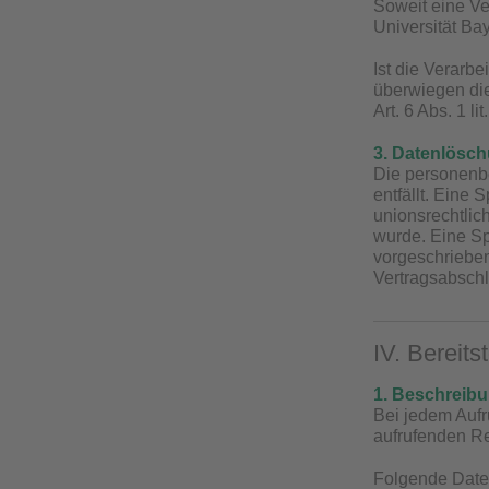
Soweit eine Ver
Universität Bay
Ist die Verarb
überwiegen die
Art. 6 Abs. 1 l
3. Datenlösc
Die personenb
entfällt. Eine
unionsrechtlic
wurde. Eine S
vorgeschriebene
Vertragsabschl
IV. Bereits
1. Beschreib
Bei jedem Aufr
aufrufenden R
Folgende Date