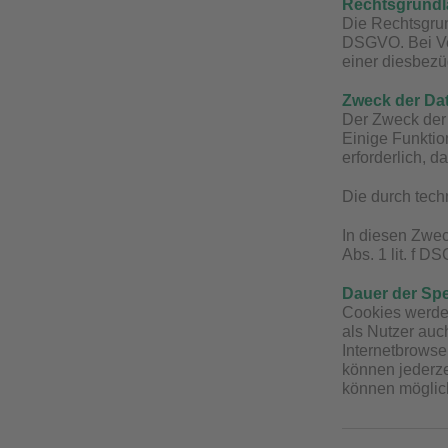
Rechtsgrundla
Die Rechtsgrun
DSGVO. Bei Ve
einer diesbezüg
Zweck der Da
Der Zweck der 
Einige Funktio
erforderlich, 
Die durch tech
In diesen Zwec
Abs. 1 lit. f D
Dauer der Sp
Cookies werden
als Nutzer auc
Internetbrowse
können jederze
können möglich