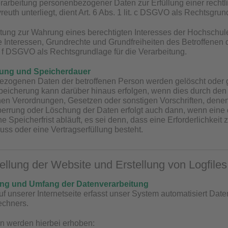
arbeitung personenbezogener Daten zur Erfüllung einer rechtlich
reuth unterliegt, dient Art. 6 Abs. 1 lit. c DSGVO als Rechtsgrun
eitung zur Wahrung eines berechtigten Interesses der Hochschule
 Interessen, Grundrechte und Grundfreiheiten des Betroffenen d
it. f DSGVO als Rechtsgrundlage für die Verarbeitung.
hung und Speicherdauer
ezogenen Daten der betroffenen Person werden gelöscht oder g
 Speicherung kann darüber hinaus erfolgen, wenn dies durch de
hen Verordnungen, Gesetzen oder sonstigen Vorschriften, denen 
perrung oder Löschung der Daten erfolgt auch dann, wenn ein
 Speicherfrist abläuft, es sei denn, dass eine Erforderlichkeit
uss oder eine Vertragserfüllung besteht.
tellung der Website und Erstellung von Logfiles
ung und Umfang der Datenverarbeitung
uf unserer Internetseite erfasst unser System automatisiert D
echners.
n werden hierbei erhoben: