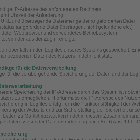
ändige IP-Adresse des anfordernden Rechners
und Uhrzeit der Anforderung
URL und übertragende Datenmenge der angeforderten Datei
sstatus (angeforderte Datei übertragen, nicht gefundene etc.)
deter Webbrowser und verwendetes Betriebssystem
e, von der aus der Zugriff erfolgte
en ebenfalls in den Logfiles unseres Systems gespeichert. E
enbezogenen Daten des Nutzers findet nicht statt.
dlage für die Datenverarbeitung
e für die vorübergehende Speicherung der Daten und der Logfiles
Datenverarbeitung
ende Speicherung der IP-Adresse durch das System ist notwen
tzers zu ermöglichen. Hierfür muss die IP-Adresse des Nutzers
peicherung in Logfiles erfolgt, um die Funktionsfähigkeit der W
mierung der Website und zur Sicherstellung der Sicherheit uns
 Daten zu Marketingzwecken findet in diesem Zusammenhang ni
tes Interesse an der Datenverarbeitung nach Art. 6 Abs. 1 lit. 
Speicherung
en gelöscht, sobald sie für die Erreichung des Zweckes ihrer Er