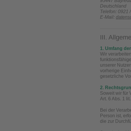
95447 Bayreut
Deutschland
Telefon: 0921 
E-Mail:
datens
III. Allge
1. Umfang de
Wir verarbeite
funktionsfähig
unserer Nutzer
vorherige Einh
gesetzliche Vors
2. Rechtsgrun
Soweit wir für
Art. 6 Abs. 1 
Bei der Verarb
Person ist, erf
die zur Durchf