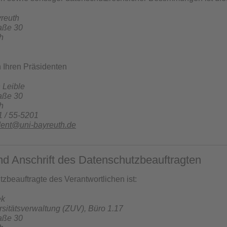
yreuth
raße 30
h
h Ihren Präsidenten
n Leible
raße 30
h
1 / 55-5201
dent@uni-bayreuth.de
nd Anschrift des Datenschutzbeauftragten
zbeauftragte des Verantwortlichen ist:
ek
rsitätsverwaltung (ZUV), Büro 1.17
raße 30