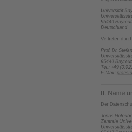
Universität Ba
Universitätsst
95440 Bayreut
Deutschland
Vertreten durc
Prof. Dr. Stefa
Universitätsst
95440 Bayreut
Tel.: +49 (0)92
E-Mail:
praesi
II. Name u
Der Datenschut
Jonas Holoub
Zentrale Unive
Universitätsst