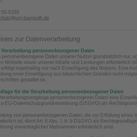
h
/ 55-5335
chutz@uni-bayreuth.de
meines zur Datenverarbeitung
r Verarbeitung personenbezogener Daten
n personenbezogene Daten unserer Nutzer grundsätzlich nur, sow
en Website sowie unserer Inhalte und Leistungen erforderlich 
 erfolgt regelmäßig nur nach Einwilligung des Nutzers. Eine Aus
olung einer Einwilligung aus tatsächlichen Gründen nicht mögli
chriften gestattet ist.
dlage für die Verarbeitung personenbezogener Daten
 Verarbeitungsvorgänge personenbezogener Daten eine Einwillig
lit. a EU-Datenschutzgrundverordnung (DSGVO) als Rechtsgrund
eitung von personenbezogenen Daten, die zur Erfüllung eines Ve
orderlich ist, dient Art. 6 Abs. 1 lit. b DSGVO als Rechtsgrundla
ührung vorvertraglicher Maßnahmen erforderlich sind.