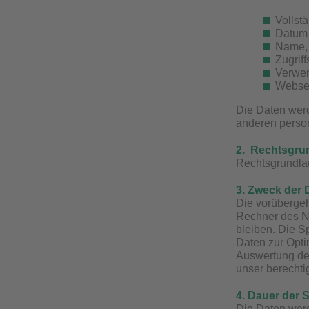
Vollst
Datum 
Name, 
Zugriff
Verwen
Webseit
Die Daten werd
anderen person
2. Rechtsgrun
Rechtsgrundlag
3. Zweck der 
Die vorübergeh
Rechner des Nu
bleiben. Die S
Daten zur Opti
Auswertung der
unser berechtig
4. Dauer der 
Die Daten werd