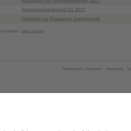
Hausarbeit im Sommersemester 2021
Seminarankündigung SS 2021
Hinweise zur Klausur im Sachenrecht
die Redaktion:
Jakob Stiegler
Datenschutz / Disclaimer
Impressum
H