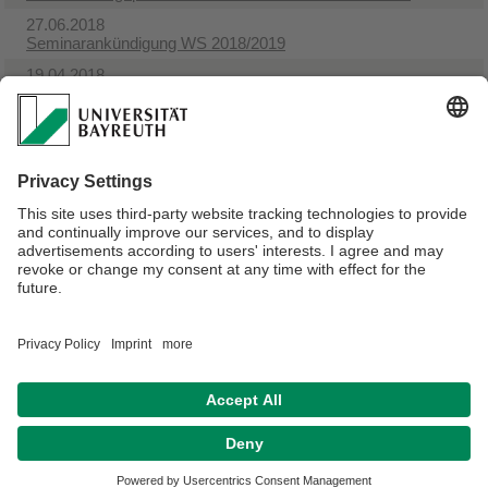
27.06.2018
Seminarankündigung WS 2018/2019
19.04.2018
Dringend gesucht: Experten im Sportrecht
18.04.2018
Neuer Termin Klausurbesprechung Sachenrecht
14.02.2018
Sprechstunde in der vorlesungsfreien Zeit
02.01.2018
Crashkurs Sachenrecht am 27. & 28.01.2018
Verantwortlich für die Redaktion:
Jakob Stiegler
Datenschutz / Disclaimer
Impressum
Hausordnung
Sitemap
Kontakt
Barrierefreiheitserklärung