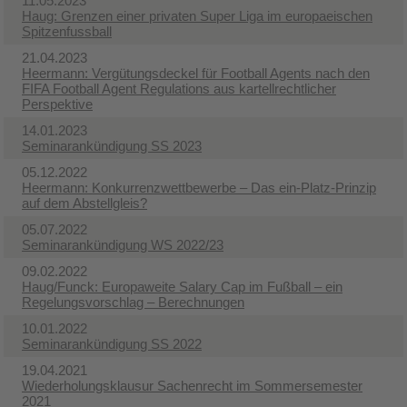
11.05.2023
Haug: Grenzen einer privaten Super Liga im europaeischen
Spitzenfussball
21.04.2023
Heermann: Vergütungsdeckel für Football Agents nach den
FIFA Football Agent Regulations aus kartellrechtlicher
Perspektive
14.01.2023
Seminarankündigung SS 2023
05.12.2022
Heermann: Konkurrenzwettbewerbe – Das ein-Platz-Prinzip
auf dem Abstellgleis?
05.07.2022
Seminarankündigung WS 2022/23
09.02.2022
Haug/Funck: Europaweite Salary Cap im Fußball – ein
Regelungsvorschlag – Berechnungen
10.01.2022
Seminarankündigung SS 2022
19.04.2021
Wiederholungsklausur Sachenrecht im Sommersemester
2021